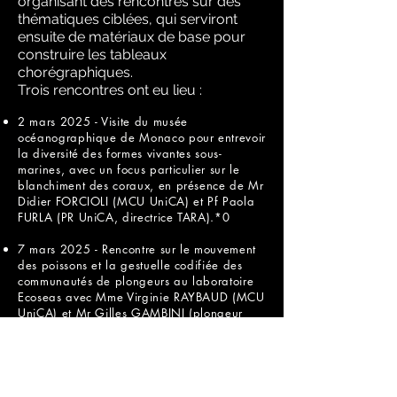
organisant des rencontres sur des
thématiques ciblées, qui serviront
ensuite de matériaux de base pour
construire les tableaux
chorégraphiques.
Trois rencontres ont eu lieu :
2 mars 2025 - Visite du musée
océanographique de Monaco pour entrevoir
la diversité des formes vivantes sous-
marines, avec un focus particulier sur le
blanchiment des coraux, en présence de Mr
Didier FORCIOLI (MCU UniCA) et Pf Paola
FURLA (PR UniCA, directrice TARA).*0
7 mars 2025 - Rencontre sur le mouvement
des poissons et la gestuelle codifiée des
communautés de plongeurs au laboratoire
Ecoseas avec Mme Virginie RAYBAUD (MCU
UniCA) et Mr Gilles GAMBINI (plongeur
professionnel du laboratoire Ecoseas)
14 mars 2025 - Rencontre sur la
problématique du plastique dans les
océans avec Pf Cécile SABOURAULT (PR